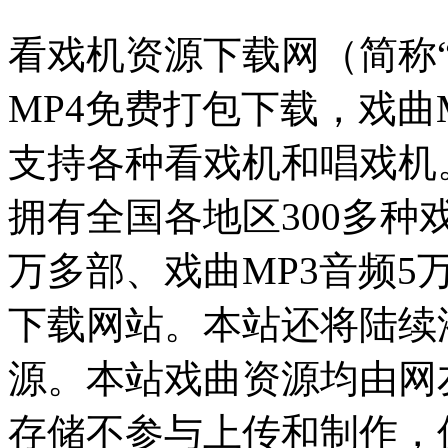
看戏机资源下载网（简称
MP4免费打包下载，戏曲
支持各种看戏机和唱戏机
拥有全国各地区300多种
万多部、戏曲MP3音频
下载网站。本站还将陆续
源。本站戏曲资源均由网
存储不参与上传和制作，