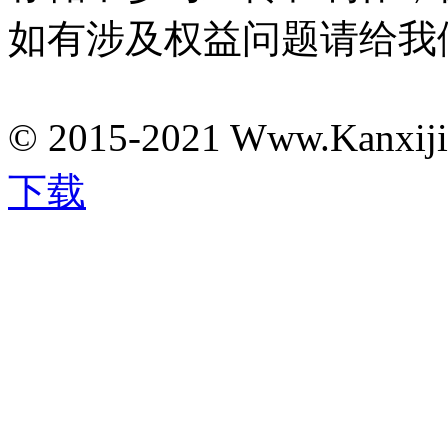
如有涉及权益问题请给我
© 2015-2021 Www.Kanxiji
下载