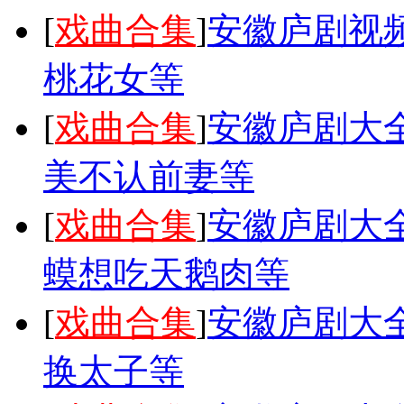
[
戏曲合集
]
安徽庐剧视频
桃花女等
[
戏曲合集
]
安徽庐剧大全
美不认前妻等
[
戏曲合集
]
安徽庐剧大
蟆想吃天鹅肉等
[
戏曲合集
]
安徽庐剧大
换太子等