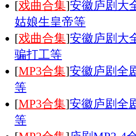
[
戏曲合集
]
安徽庐剧大全
姑娘生皇帝等
[
戏曲合集
]
安徽庐剧大全
骗打工等
[
MP3合集
]
安徽庐剧全剧
等
[
MP3合集
]
安徽庐剧全剧
等