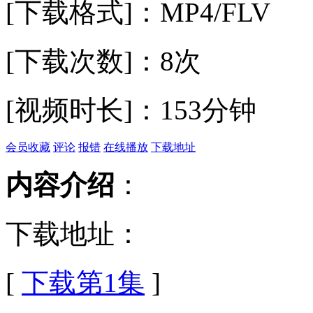
[下载格式]：MP4/FLV
[下载次数]：8
次
[视频时长]：153分钟
会员收藏
评论
报错
在线播放
下载地址
内容介绍
：
下载地址：
[
下载第1集
]