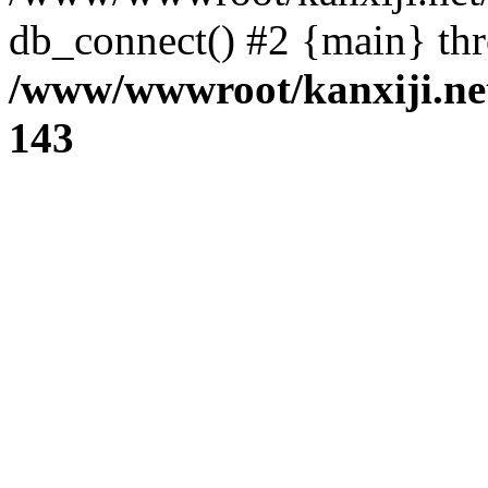
db_connect() #2 {main} th
/www/wwwroot/kanxiji.net
143